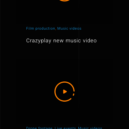
Film production
,
Music videos
Crazyplay new music video
Drone footage
,
Live events
,
Music videos