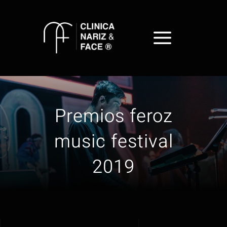
Skip
to
content
Premios feroz
music festival
2019