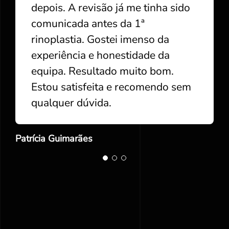
depois. A revisão já me tinha sido
depois. A revisão já me tinha sido
depois. A revisão já me tinha sido
comunicada antes da 1ª
comunicada antes da 1ª
comunicada antes da 1ª
rinoplastia. Gostei imenso da
rinoplastia. Gostei imenso da
rinoplastia. Gostei imenso da
experiência e honestidade da
experiência e honestidade da
experiência e honestidade da
equipa. Resultado muito bom.
equipa. Resultado muito bom.
equipa. Resultado muito bom.
Estou satisfeita e recomendo sem
Estou satisfeita e recomendo sem
Estou satisfeita e recomendo sem
qualquer dúvida.
qualquer dúvida.
qualquer dúvida.
Patrícia Guimarães
Patrícia Guimarães
Patrícia Guimarães